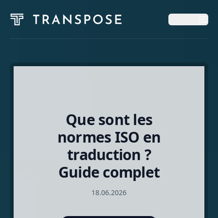
Op
Op
Accueil
Services
Que sont les
Blog
normes ISO en
traduction ?
À Propos
Guide complet
18.06.2026
Français