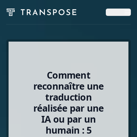
Op
Op
Accueil
Services
Comment
Blog
reconnaître une
traduction
À Propos
réalisée par une
IA ou par un
Français
humain : 5