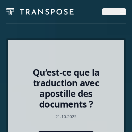
Op
Op
Startseite
Dienstleistungen
Qu’est-ce que la
Neuigkeiten und Einblicke
traduction avec
apostille des
Über Uns
documents ?
21.10.2025
Deutsch